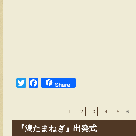
T
F
Share
wi
a
tt
c
er
e
1
2
3
4
5
6
b
『潟たまねぎ』出発式
o