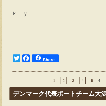
ｋ＿ｙ
T
F
Share
wi
a
tt
c
er
e
1
2
3
4
5
6
b
デンマーク代表ボートチーム大
o
o