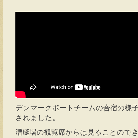
k
デンマークボートチームの合宿の様子が
されました。
漕艇場の観覧席からは見ることので