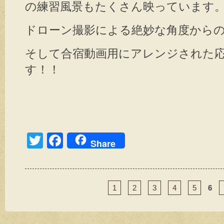
の練習風景もたくさん映っています
ドローン撮影による絶妙な角度から
そして合宿動画用にアレンジされた
す！！
T
F
Share
wi
a
tt
c
er
e
1
2
3
4
5
6
b
o