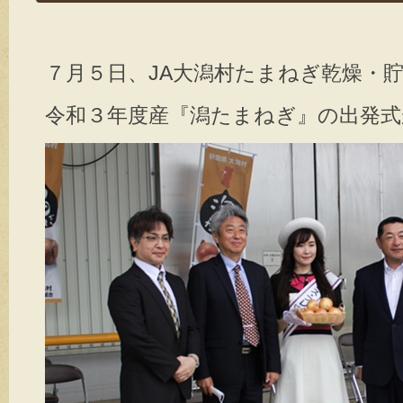
o
k
７月５日、JA大潟村たまねぎ乾燥・
令和３年度産『潟たまねぎ』の出発