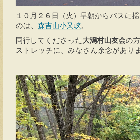
１０月２６日（火）早朝からバスに
のは、
森吉山小又峡
。
同行してくださった
大潟村山友会
の
ストレッチに、みなさん余念があり