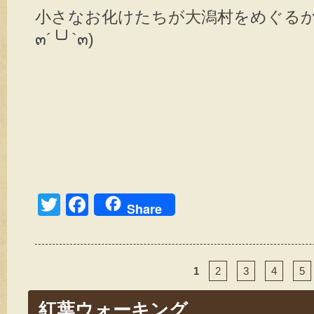
小さなお化けたちが大潟村をめぐるか
๓´╰╯`๓)
T
F
Share
wi
a
tt
c
er
e
1
2
3
4
5
b
紅葉ウォーキング