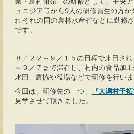
業・農村開発」の研修として、中央
ュニジア等から9人の研修員生の方が
れぞれの国の農林水産省などに勤務
です。
８／２２～９／１５の日程で来日され
～９／７まで滞在し、村内の食品加工
水田、農協や役場などで研修を行い
今回は、研修先の一つ、
『大潟村干拓
見学させて頂きました。