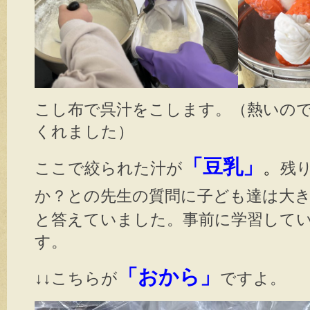
こし布で呉汁をこします。（熱いの
くれました）
「豆乳」
。
ここで絞られた汁が
残
か？との先生の質問に子ども達は大
と答えていました。事前に学習して
す。
「おから」
↓↓こちらが
ですよ。