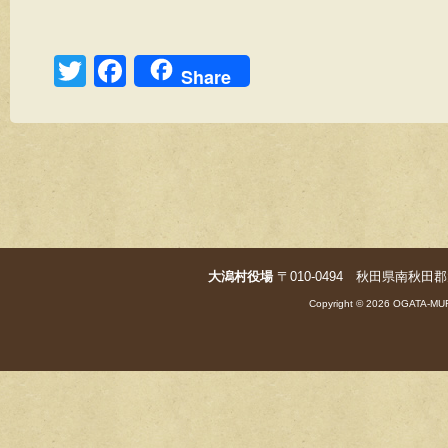
T
F
Share
wi
a
tt
c
er
e
b
o
o
大潟村役場
〒010-0494 秋田県南秋田郡大潟村字
k
Copyright © 2026 OGATA-MUR